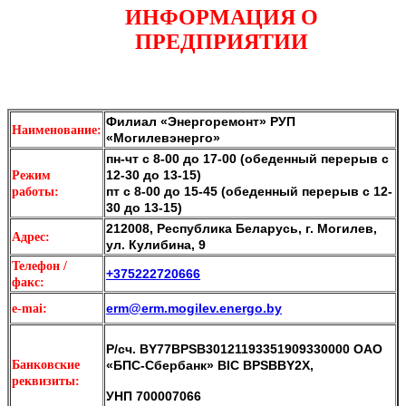
ИНФО
РМАЦИЯ О
ПРЕДПРИЯТИИ
Филиал «Энергоремонт» РУП
Наи
мен
ование:
«Могилевэнерго»
пн-чт с 8-00 до 17-00 (обеденный перерыв с
12-30 до 13-15)
Режим
пт с 8-00 до 15-45 (обеденный перерыв с 12-
работы:
30 до 13-15)
212008, Республика Беларусь, г. Могилев,
Адрес:
ул. Кулибина, 9
Телефон /
+375222720666
факс:
erm@erm.mogilev.energo.by
e-mai:
Р/сч. BY77BPSB30121193351909330000 ОАО
Банковские
«БПС-Сбербанк» BIC BPSBBY2X,
реквизиты:
УНП 700007066