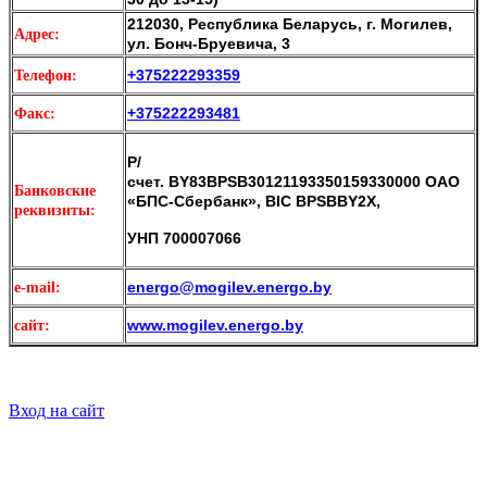
212030,
Республика Беларусь,
г. Могилев,
Адрес:
ул. Бонч-Бруевича, 3
+375222293359
Телефон
:
+375222293481
Факс:
Р/
счет. BY83BPSB30121193350159330000 ОАО
Банковские
«БПС-Сбербанк», BIC BPSBBY2X,
реквизиты:
УНП 700007066
energo@mogilev.energo.by
e-mail:
www.mogilev.energo.by
сайт:
Вход на сайт